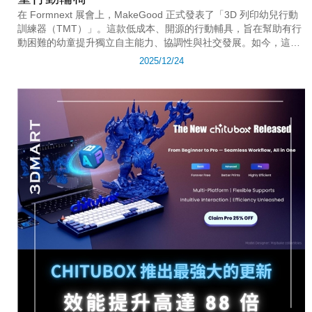
在 Formnext 展會上，MakeGood 正式發表了「3D 列印幼兒行動
訓練器（TMT）」。這款低成本、開源的行動輔具，旨在幫助有行
動困難的幼童提升獨立自主能力、協調性與社交發展。如今，這項
優秀的專案已上架 MakerWorld 平台，任何人都能免費下載檔案，
2025/12/24
並透過家用 3D 印表機自行製作。