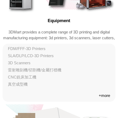
Equipment
3DMart provides a complete range of 3D printing and digital
manufacturing equipment: 3d printers, 3d scanners, laser cutters,
CNC machines, etc.. Including 3D printing services and 3D
FDM/FFF-3D Printers
scanning services. 3DMart is the official agent of high-quality
rapid prototyping equipment in Taiwan!
SLA/DLP/LCD-3D Printers
3D Scanners
雷射雕刻機/切割機/金屬打標機
CNC銑床加工機
真空成型機
+more