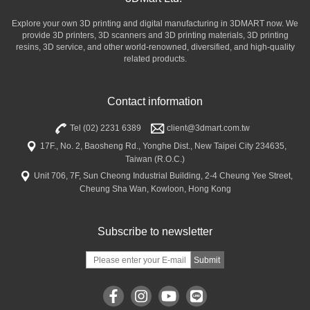
Explore your own 3D printing and digital manufacturing in 3DMART now. We
provide 3D printers, 3D scanners and 3D printing materials, 3D printing
resins, 3D service, and other world-renowned, diversified, and high-quality
related products.
Contact information
Tel (02) 2231 6389
client@3dmart.com.tw
17F., No. 2, Baosheng Rd., Yonghe Dist., New Taipei City 234635,
Taiwan (R.O.C.)
Unit 706, 7F, Sun Cheong Industrial Building, 2-4 Cheung Yee Street,
Cheung Sha Wan, Kowloon, Hong Kong
Subscribe to newsletter